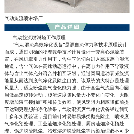
气动旋流喷淋塔厂
气动旋流喷淋塔工作原理
“气动混流高效净化设备”是源自流体力学技术原理设计
而成，通过明确的物理数学技术计算设计一套离心混流装
置，在风机牵引力作用下，含尘气体切向进入高压离心混流
通道，含尘气体在高速动态运行中，在离心力作用下导致液
体与含尘气体充分溶合并相互吸附，通过圆周运动衰减旋流
能量从而达到废气净化及除尘目的。该系统的大特点是处理
风量大，适应粉尘废气变化能力强，由于含尘气流呈向心圆
周做高速旋转运动，旋流速度随风量大小变化而变化，大限
度增加液气接触面积和传质效率，使风速阻力相应降低前提
下达到更理想的净化效果，气动混流废气净化设备经过我司
十多年实践验证，是目前针对易燃易爆类抛光除尘、喷漆废
气净化预处理、工业油烟净化预处理、厨房油烟净化预处
理、锅炉脱硫除尘、冶炼熔炉脱硫除尘等污染治理必不可少