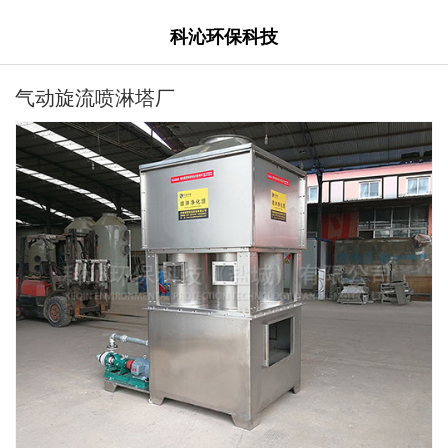
科沁环保科技
气动旋流喷淋塔厂