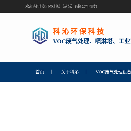
欢迎访问科沁环保科技（盐城）有限公司网站！
科 沁 环 保 科 技
VOC废气处理、
喷淋塔
、工业
首页
关于科沁
VOC废气处理设