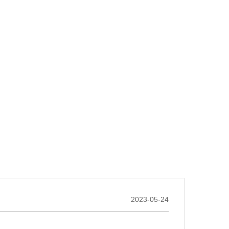
2023-05-24