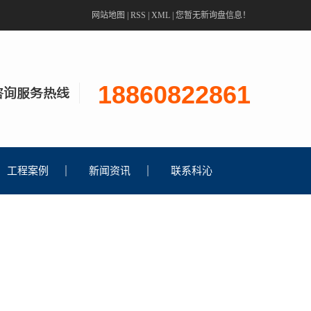
网站地图
|
RSS
|
XML
|
您暂无新询盘信息！
18860822861
工程案例
新闻资讯
联系科沁