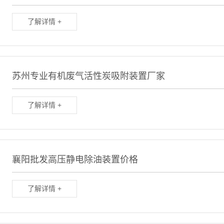
了解详情 +
苏州专业有机废气活性炭吸附装置厂家
了解详情 +
襄阳批发高压静电除油装置价格
了解详情 +