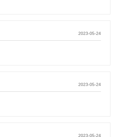
2023-05-24
2023-05-24
2023-05-24