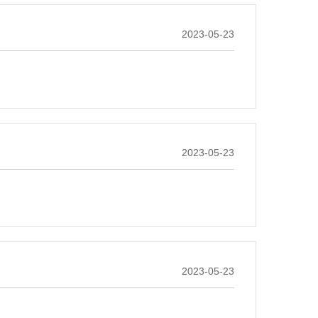
2023-05-23
2023-05-23
2023-05-23