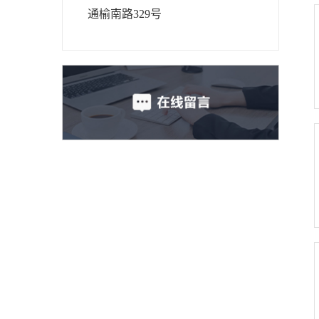
通榆南路329号