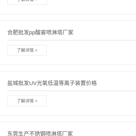
合肥批发pp酸雾喷淋塔厂家
了解详情 +
盐城批发UV光氧低温等离子装置价格
了解详情 +
东莞生产不锈钢喷淋塔厂家