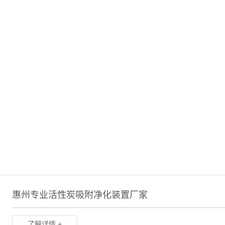
惠州专业活性炭吸附净化装置厂家
了解详情 +