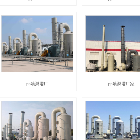
pp喷淋塔厂
pp喷淋塔厂家