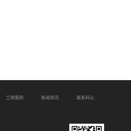
工程案例
新闻资讯
联系科沁