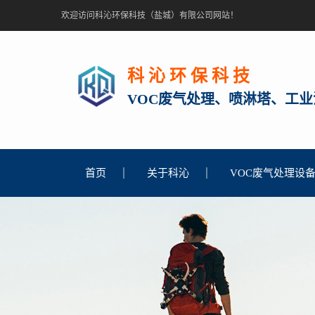
欢迎访问科沁环保科技（盐城）有限公司网站！
科 沁 环 保 科 技
VOC废气处理、
喷淋塔
、工业
首页
关于科沁
VOC废气处理设