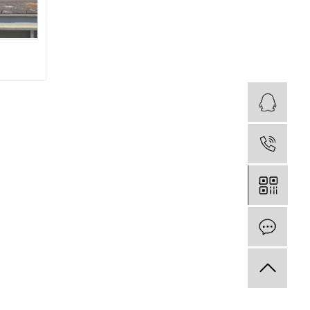
业
18
在