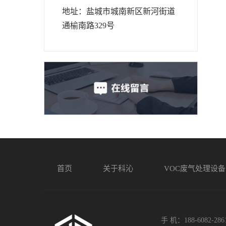
地址：盐城市城南新区新河街道
通榆南路329号
首页
关于科沁
VOC废气处理设备
手 机：188-6082-286