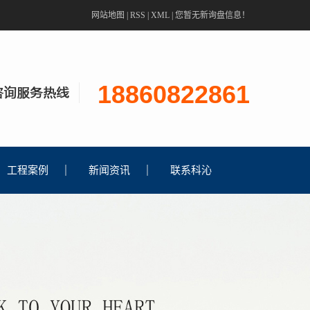
网站地图
|
RSS
|
XML
|
您暂无新询盘信息！
18860822861
工程案例
新闻资讯
联系科沁