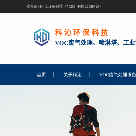
欢迎访问科沁环保科技（盐城）有限公司网站！
科 沁 环 保 科 技
VOC废气处理、
喷淋塔
、工业
首页
关于科沁
VOC废气处理设