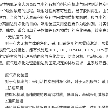
特性把低浓度大风量废气中的有机溶剂和有机废气吸附到活性炭
一个吸附浓缩的过程。吸附过程具有可逆性，易于脱附再生。由
键力，当废气与大表面积的多孔性固体物质相接触时，废气中的
分离而达到净化的目的。吸附装置采用活性炭作为吸附剂，对实验
类、醇类、重合用单分子物体等有机物质）的净化率高，效率高达
2.无机废气净化
对于有害无机气体的净化，采用目前常用的酸雾喷淋法。酸
与废气充分接触，能有效处理HCL、HF、H2SO4、HCN、H2
化实验室废气处理系统由废气净化装置、防腐风机、电动风阀、
成。废气经净化处理后能达到国家规定的排放要求，且系统噪音
废气净化装置
对于有机废气：采用活性炭吸附净化箱，对于无机废气：采
1.防腐风机
防腐风机采用耐酸碱的玻璃钢材质，低噪音，基础采用减振
2.通风管道
通风管道根据实际情况选用矩形或圆形管道形式，选用阻燃的