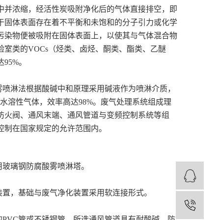
中并浓缩，经活性炭吸附净化后的气体直接排空，即
于固体表面存在着不平衡和未饱和的分子引力或化学
污染物便被吸附在固体表面上，以使其与气体混合物
室类的VOCs（烃类、卤烃、酮类、酯类、乙醚
95%。
雾喷淋法根据酸碱中和原理采用碱液作为喷淋介质，
S等水溶性气体，效率高达98%。废气处理系统组成理
防火阀、通风末端、通风管道与变频控制系统等组
控制在国家规定的允许范围内。
用玻璃钢防腐酸雾喷淋塔。
业
装置，基础与废气净化装置采用软连接形式。
18
PVC管或不锈钢管。所选通风管道具有耐酸碱、防