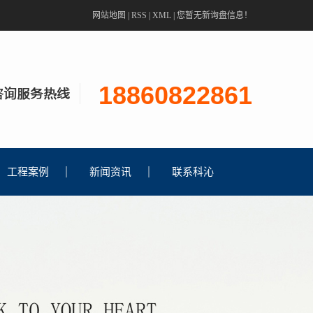
网站地图
|
RSS
|
XML
|
您暂无新询盘信息！
18860822861
工程案例
新闻资讯
联系科沁