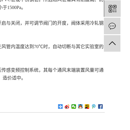
1500Pa。
开启与关闭，并可调节阀门的开度，阀体采用冷轧钢
在
风管内温度达到70℃时，自动切断与其它实验室的
压传感变频控制系统，其每个通风末端装置风量可通
，造价适中。