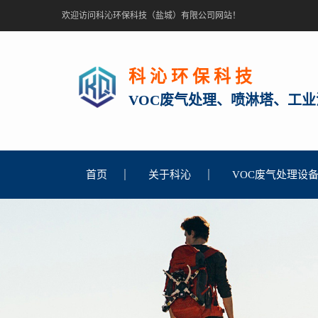
欢迎访问科沁环保科技（盐城）有限公司网站！
科 沁 环 保 科 技
VOC废气处理、
喷淋塔
、工业
首页
关于科沁
VOC废气处理设